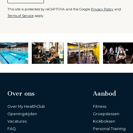
This site is protected by reCAPTCHA and the Google
Privacy Policy
and
Terms of Service
apply.
Over ons
Aanbod
Over My HealthClub
Fitness
Openingstijden
Groepslessen
Vacatures
Kickboksen
FAQ
Personal Training