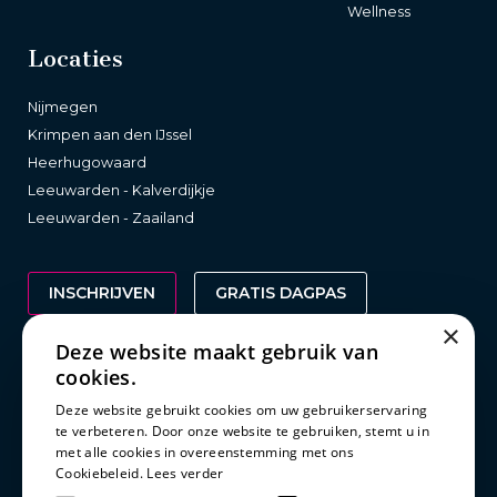
Wellness
Locaties
Nijmegen
Krimpen aan den IJssel
Heerhugowaard
Leeuwarden - Kalverdijkje
Leeuwarden - Zaailand
INSCHRIJVEN
GRATIS DAGPAS
×
Deze website maakt gebruik van
cookies.
Wetgeving
Deze website gebruikt cookies om uw gebruikerservaring
te verbeteren. Door onze website te gebruiken, stemt u in
Clubreglement
met alle cookies in overeenstemming met ons
Privacy statement
Cookiebeleid.
Lees verder
Disclaimer