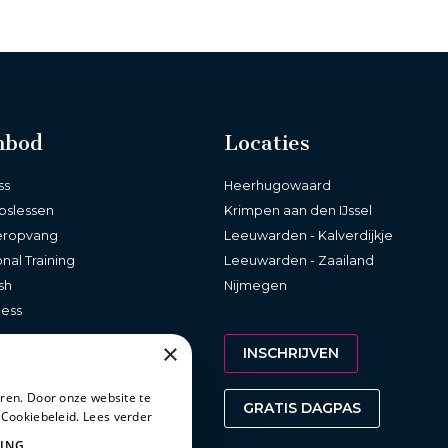
nbod
Locaties
ss
Heerhugowaard
pslessen
Krimpen aan den IJssel
eropvang
Leeuwarden - Kalverdijkje
nal Training
Leeuwarden - Zaailand
sh
Nijmegen
ness
×
INSCHRIJVEN
ren. Door onze website te
GRATIS DAGPAS
 Cookiebeleid.
Lees verder
ING