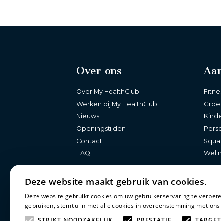
Over ons
Aa
Over My HealthClub
Fitne
Werken bij My HealthClub
Groe
Nieuws
Kind
Openingstijden
Perso
Contact
Squa
FAQ
Well
Deze website maakt gebruik van cookies.
Deze website gebruikt cookies om uw gebruikerservaring te verbete
gebruiken, stemt u in met alle cookies in overeenstemming met ons
STRIKT NOODZAKELIJK
PRESTATIE
TARGET