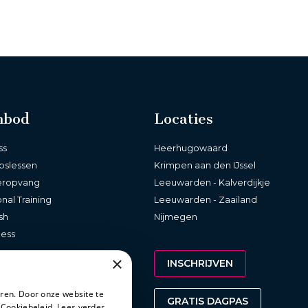
nbod
Locaties
ss
Heerhugowaard
pslessen
Krimpen aan den IJssel
eropvang
Leeuwarden - Kalverdijkje
nal Training
Leeuwarden - Zaailand
sh
Nijmegen
ness
×
INSCHRIJVEN
ren. Door onze website te
GRATIS DAGPAS
 Cookiebeleid.
Lees verder