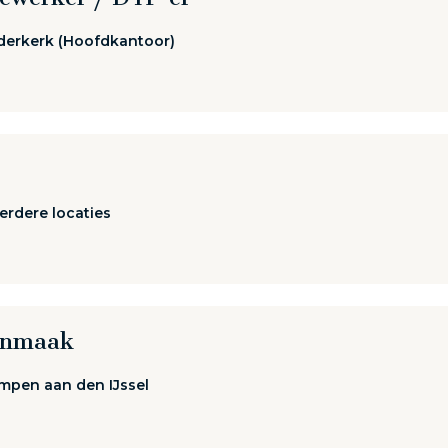
derkerk (Hoofdkantoor)
rdere locaties
oonmaak
mpen aan den IJssel