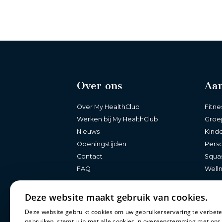
Over ons
Aa
Over My HealthClub
Fitne
Werken bij My HealthClub
Groe
Nieuws
Kind
Openingstijden
Perso
Contact
Squa
FAQ
Well
Deze website maakt gebruik van cookies.
Deze website gebruikt cookies om uw gebruikerservaring te verbete
gebruiken, stemt u in met alle cookies in overeenstemming met ons