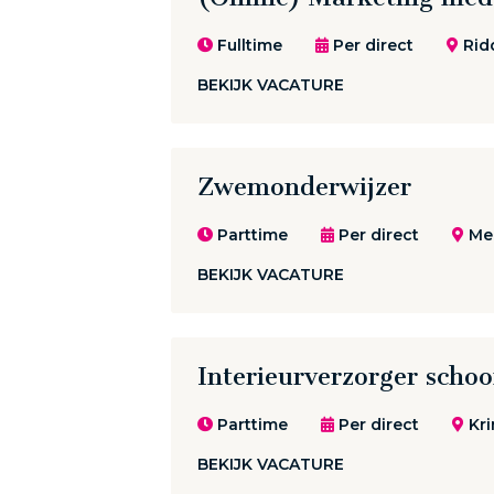
Fulltime
Per direct
Rid
BEKIJK VACATURE
Zwemonderwijzer
Parttime
Per direct
Mee
BEKIJK VACATURE
Interieurverzorger sch
Parttime
Per direct
Kri
BEKIJK VACATURE