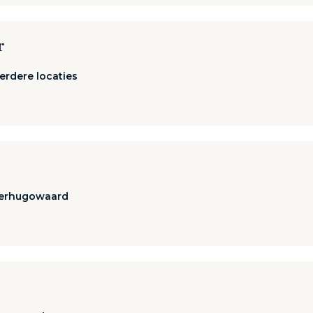
r
rdere locaties
erhugowaard