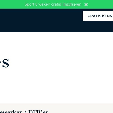
Sport 6 weken gratis!
Inschrijven
GRATIS KENN
s
ewerker / DTP'er