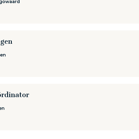
gowaard
egen
en
rdinator
en