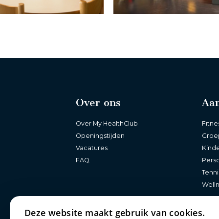
Over ons
Aa
Over My HealthClub
Fitne
Openingstijden
Groe
Vacatures
Kind
FAQ
Perso
Tenni
Well
Deze website maakt gebruik van cookies.