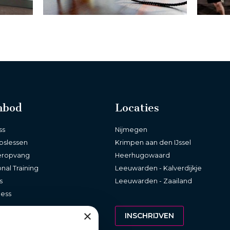
nbod
Locaties
ss
Nijmegen
pslessen
Krimpen aan den IJssel
eropvang
Heerhugowaard
nal Training
Leeuwarden - Kalverdijkje
s
Leeuwarden - Zaailand
ness
×
INSCHRIJVEN