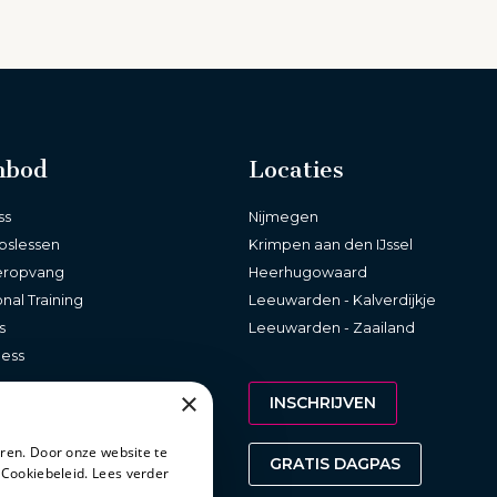
nbod
Locaties
ss
Nijmegen
pslessen
Krimpen aan den IJssel
eropvang
Heerhugowaard
nal Training
Leeuwarden - Kalverdijkje
s
Leeuwarden - Zaailand
ness
×
INSCHRIJVEN
ren. Door onze website te
GRATIS DAGPAS
 Cookiebeleid.
Lees verder