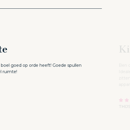
te
Ki
e boel goed op orde heeft! Goede spullen
Ben o
l ruimte!
Ideal
zitte
appar
THIJ