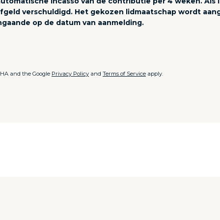
utomatische incasso van de contributie per 4 weken. Als l
ijfgeld verschuldigd. Het gekozen lidmaatschap wordt aan
ingaande op de datum van aanmelding.
TCHA and the Google
Privacy Policy
and
Terms of Service
apply.