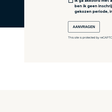
Ik ga akkoord met a
ben ik geen inschr
gekozen periode, 
AANVRAGEN
This site is protected by reCAP