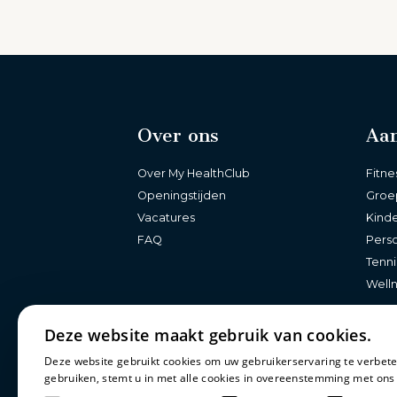
Over ons
Aa
Over My HealthClub
Fitne
Openingstijden
Groe
Vacatures
Kind
FAQ
Perso
Tenni
Well
Deze website maakt gebruik van cookies.
Deze website gebruikt cookies om uw gebruikerservaring te verbete
gebruiken, stemt u in met alle cookies in overeenstemming met ons