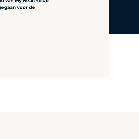
id van My Healthclub
gegaan voor de