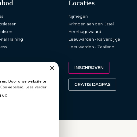
nbod
Locaties
ss
Nijmegen
pslessen
Krimpen aan den IJssel
boksen
Heerhugowaard
nal Training
Leeuwarden - Kalverdijkje
ness
Leeuwarden - Zaailand
×
INSCHRIJVEN
ren. Door onze website te
GRATIS DAGPAS
 Cookiebeleid.
Lees verder
ING