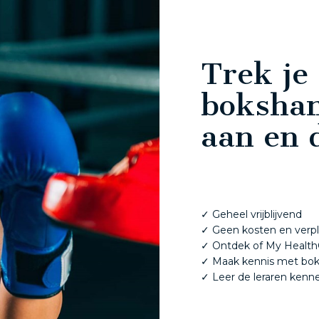
Trek je
boksha
aan en 
✓ Geheel vrijblijvend
✓ Geen kosten en verpl
✓ Ontdek of My HealthCl
✓ Maak kennis met bo
✓ Leer de leraren kenn