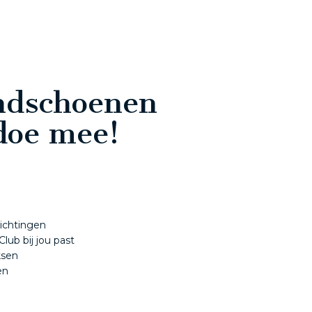
ndschoenen
doe mee!
ichtingen
ub bij jou past
ksen
en