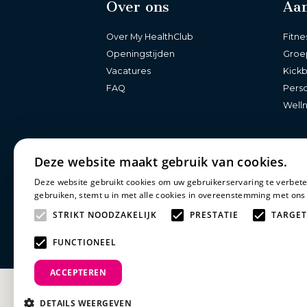
Over ons
Aa
Over My HealthClub
Fitne
Openingstijden
Groe
Vacatures
Kick
FAQ
Perso
Well
Deze website maakt gebruik van cookies.
Deze website gebruikt cookies om uw gebruikerservaring te verbete
gebruiken, stemt u in met alle cookies in overeenstemming met ons
STRIKT NOODZAKELIJK
PRESTATIE
TARGET
FUNCTIONEEL
ACCEPTEREN
DETAILS WEERGEVEN