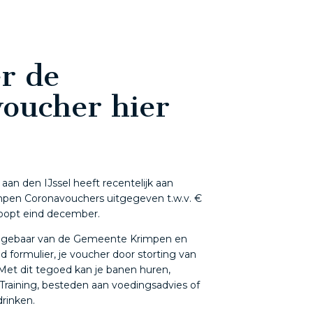
er de
oucher hier
n den IJssel heeft recentelijk aan
mpen Coronavouchers uitgegeven t.w.v. €
loopt eind december.
ie gebaar van de Gemeente Krimpen en
nd formulier, je voucher door storting van
. Met dit tegoed kan je banen huren,
Training, besteden aan voedingsadvies of
drinken.