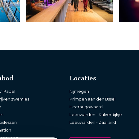
nbod
Locaties
w; Padel
Nijmegen
rijven zwemles
Krimpen aan den IJssel
m
Heerhugowaard
ss
Leeuwarden - Kalverdijkje
pslessen
Leeuwarden - Zaailand
ation
eropvang