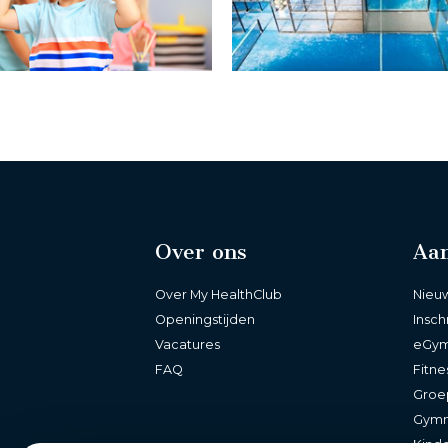
Over ons
Aa
Over My HealthClub
Nieu
Openingstijden
Insch
Vacatures
eGy
FAQ
Fitne
Groe
Gymn
Kind