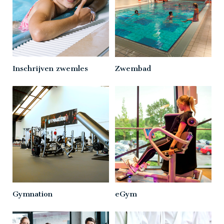
Inschrijven zwemles
Zwembad
Gymnation
eGym