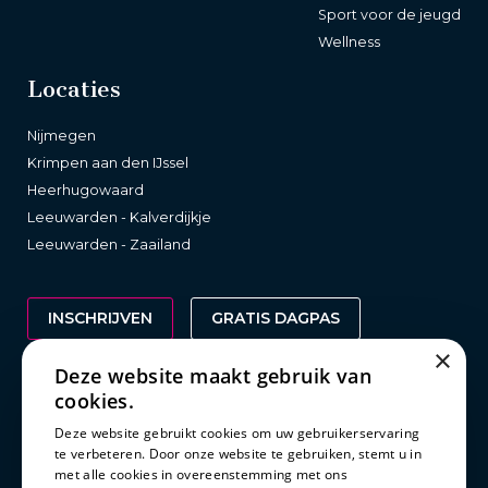
Sport voor de jeugd
Wellness
Locaties
Nijmegen
Krimpen aan den IJssel
Heerhugowaard
Leeuwarden - Kalverdijkje
Leeuwarden - Zaailand
INSCHRIJVEN
GRATIS DAGPAS
×
Deze website maakt gebruik van
cookies.
Wetgeving
Deze website gebruikt cookies om uw gebruikerservaring
te verbeteren. Door onze website te gebruiken, stemt u in
Clubreglement
met alle cookies in overeenstemming met ons
Privacy statement