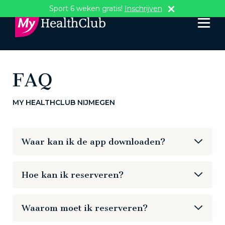
Sport 6 weken gratis!
Inschrijven
FAQ
MY HEALTHCLUB NIJMEGEN
Waar kan ik de app downloaden?
Beschikbaar in de
Google Play Store
en
Apple
Hoe kan ik reserveren?
Store
.
Gebruik hiervoor de nieuwe My HealthClub app.
Waarom moet ik reserveren?
Heb je hierover vragen? Neem dan tijdens
kantoortijden contact op met ons service center op