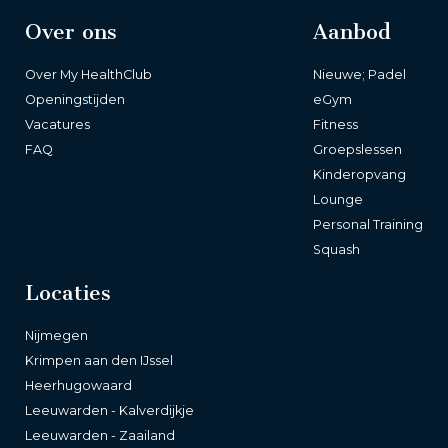
feedback kunnen gebruiken om onze
Over ons
Aanbod
dienstverlening verder te verbeteren.
Wijzig hier je lidmaatschap
Over My HealthClub
Nieuwe; Padel
Openingstijden
eGym
Vacatures
Fitness
FAQ
Groepslessen
Kinderopvang
Lounge
Personal Training
Squash
Locaties
Nijmegen
Krimpen aan den IJssel
Heerhugowaard
Leeuwarden - Kalverdijkje
Leeuwarden - Zaailand