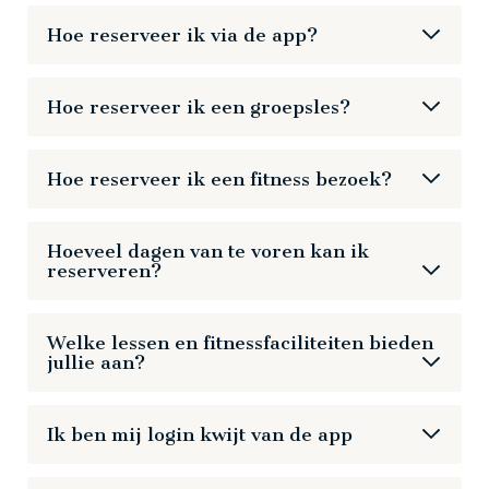
078 - 6550011.
De overheid stelt strikte eisen aan de beheersing
Hoe reserveer ik via de app?
van grote groepen mensen. Dit betekent dat wij in
overleg met de instanties een maximum aantal
deelnemers hebben vastgesteld per activiteit. Om
Hoe reserveer ik een groepsles?
deze plekken eerlijk en zorgvuldig te verdelen
hebben wij gekozen voor een reserveringssysteem.
Hoe reserveer ik een fitness bezoek?
Play
Hoeveel dagen van te voren kan ik
00:00
Play
reserveren?
Restart
Play
Enter
fullscree
Je kunt maximaal 6 dagen van te voren reserveren.
00:00
Play
Welke lessen en fitnessfaciliteiten bieden
Restart
Play
Enter
jullie aan?
fullscree
00:00
Kijk in de nieuwe My HealthClub app voor een
Restart
Play
Enter
Ik ben mij login kwijt van de app
compleet overzicht van alle lessen en faciliteiten.
fullscree